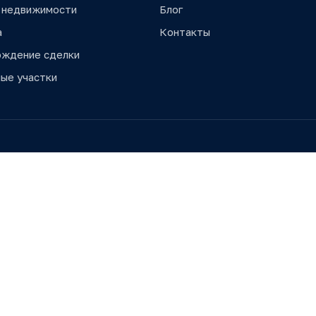
 недвижимости
Блог
а
Контакты
ождение сделки
ые участки