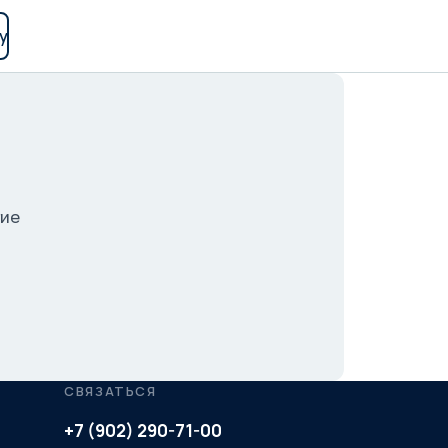
у
гие
СВЯЗАТЬСЯ
+7 (902) 290-71-00