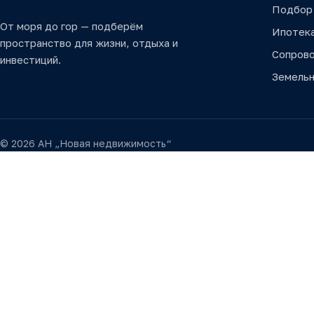
Подбор
От моря до гор — подберём
Ипотек
пространство для жизни, отдыха и
Сопров
инвестиций.
Земельн
© 2026 АН „Новая недвижимость“