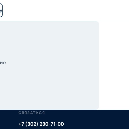
у
гие
СВЯЗАТЬСЯ
+7 (902) 290-71-00