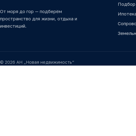
Подбор
От моря до гор — подберём
Ипотек
пространство для жизни, отдыха и
Сопров
инвестиций.
Земельн
© 2026 АН „Новая недвижимость“