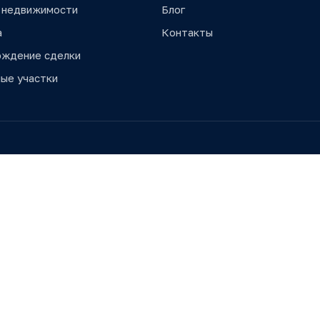
 недвижимости
Блог
а
Контакты
ождение сделки
ые участки