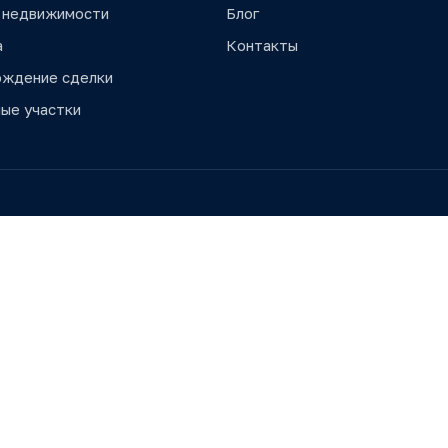
 недвижимости
Блог
а
Контакты
ождение сделки
ые участки