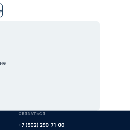
у
гие
СВЯЗАТЬСЯ
+7 (902) 290-71-00