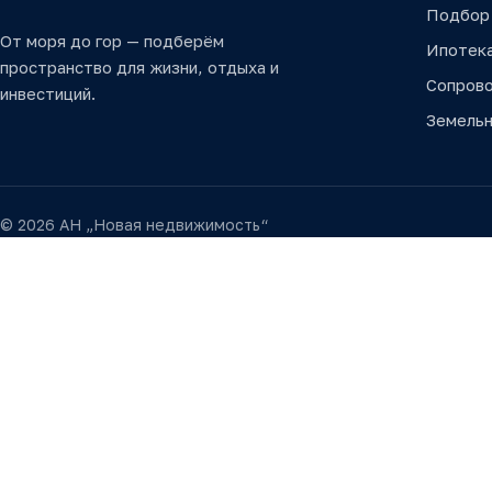
Подбор
От моря до гор — подберём
Ипотек
пространство для жизни, отдыха и
Сопров
инвестиций.
Земельн
© 2026 АН „Новая недвижимость“