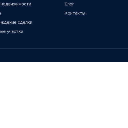
 недвижимости
Блог
а
Контакты
ождение сделки
ые участки