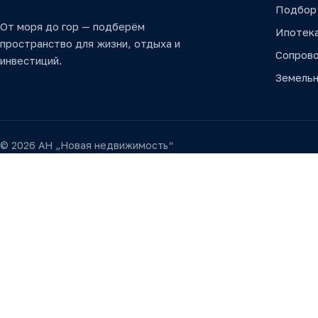
Подбор
От моря до гор — подберём
Ипотек
пространство для жизни, отдыха и
Сопров
инвестиций.
Земельн
© 2026 АН „Новая недвижимость“