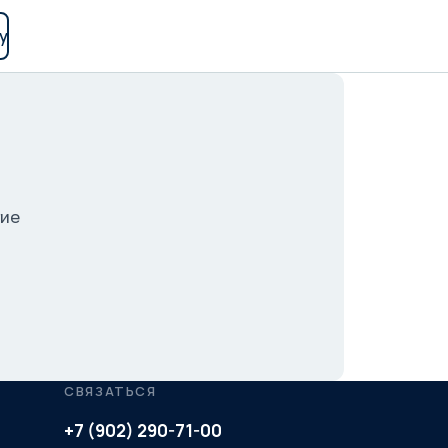
у
гие
СВЯЗАТЬСЯ
+7 (902) 290-71-00