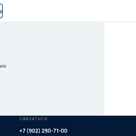
у
гие
СВЯЗАТЬСЯ
+7 (902) 290-71-00