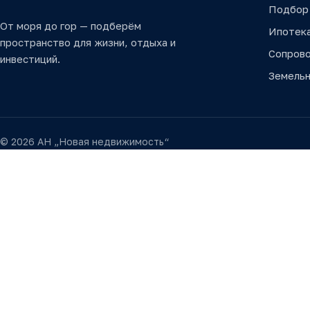
Подбор
От моря до гор — подберём
Ипотек
пространство для жизни, отдыха и
Сопров
инвестиций.
Земельн
© 2026 АН „Новая недвижимость“