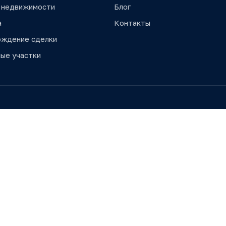
 недвижимости
Блог
а
Контакты
ождение сделки
ые участки