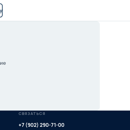
у
гие
СВЯЗАТЬСЯ
+7 (902) 290-71-00