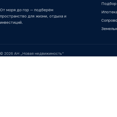
Подбор
От моря до гор — подберём
Ипотек
пространство для жизни, отдыха и
Сопров
инвестиций.
Земельн
© 2026 АН „Новая недвижимость“