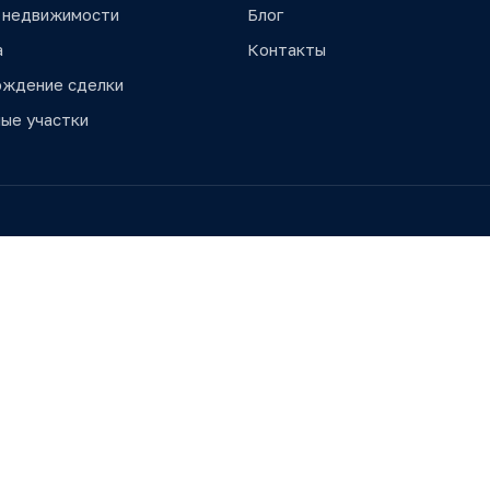
 недвижимости
Блог
а
Контакты
ождение сделки
ые участки